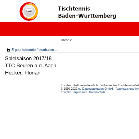
Home
>
Ergebnishistorie freischalten ...
Spielsaison 2017/18
TTC Beuren a.d. Aach
Hecker, Florian
Für den Inhalt verantwortlich: Südbadischer Tischtennis-Ver
© 1999-2026
nu Datenautomaten GmbH - Automatisierte int
Kontakt
,
Impressum
,
Datenschutz