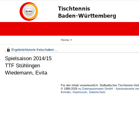
Home
>
Ergebnishistorie freischalten ...
Spielsaison 2014/15
TTF Stühlingen
Wiedemann, Evita
Für den Inhalt verantwortlich: Südbadischer Tischtennis-Ver
© 1999-2026
nu Datenautomaten GmbH - Automatisierte int
Kontakt
,
Impressum
,
Datenschutz