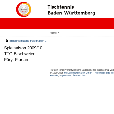
Home
>
Ergebnishistorie freischalten ...
Spielsaison 2009/10
TTG Bischweier
Föry, Florian
Für den Inhalt verantwortlich: Südbadischer Tischtennis-Ver
© 1999-2026
nu Datenautomaten GmbH - Automatisierte int
Kontakt
,
Impressum
,
Datenschutz