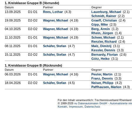
1. Kreisklasse Gruppe B (Vorrunde)
Datum
Partner
Gegner
13.09.2025
D1-D1
Rees, Lothar
(4.3)
Lauerburg, Michael
(2.1)
Schmidt, Rainer
(2.2)
19.09.2025
D2-D2
Wagner, Michael
(4.19)
Graeff, Christian
(2.4)
Gipp, Mike
(2.5)
04.10.2025
D2-D2
Wagner, Michael
(4.19)
Berg, Armin
(1.2)
Rhein, Jürgen
(1.4)
11.10.2025
D1-D1
Wagner, Michael
(4.19)
Scheer, Michael
(2.1)
Renzler, Richard
(2.4)
08.11.2025
D1-D1
Schäfer, Stefan
(4.7)
Malz, Dimitrij
(3.1)
Kessler, Dennis
(3.3)
15.11.2025
D2-D2
Schäfer, Stefan
(4.7)
Bernardy, Florian
(2.6)
Götz, Heiko
(3.1)
1. Kreisklasse Gruppe B (Rückrunde)
Datum
Partner
Gegner
06.03.2026
D1-D1
Wagner, Michael
(4.16)
Peuter, Martin
(2.1)
Franz, Dennis
(3.3)
18.04.2026
D2-D2
Schäfer, Stefan
(4.5)
Neiser, Philipp
(4.2)
Paffhausen, Marlon
(4.3)
Für den Inhalt verantwortlich: Tischtennisverband Rheinlan
© 1999-2026
nu Datenautomaten GmbH - Automatisierte int
Kontakt
,
Impressum
,
Datenschutz