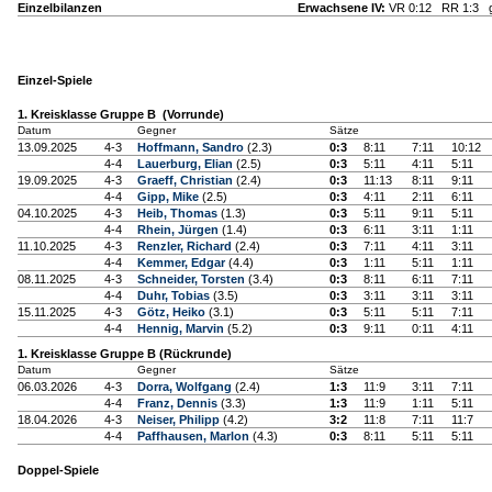
Einzelbilanzen
Erwachsene IV:
VR 0:12 RR 1:3 g
Einzel-Spiele
1. Kreisklasse Gruppe B (Vorrunde)
Datum
Gegner
Sätze
13.09.2025
4-3
Hoffmann, Sandro
(2.3)
0:3
8:11
7:11
10:12
4-4
Lauerburg, Elian
(2.5)
0:3
5:11
4:11
5:11
19.09.2025
4-3
Graeff, Christian
(2.4)
0:3
11:13
8:11
9:11
4-4
Gipp, Mike
(2.5)
0:3
4:11
2:11
6:11
04.10.2025
4-3
Heib, Thomas
(1.3)
0:3
5:11
9:11
5:11
4-4
Rhein, Jürgen
(1.4)
0:3
6:11
3:11
1:11
11.10.2025
4-3
Renzler, Richard
(2.4)
0:3
7:11
4:11
3:11
4-4
Kemmer, Edgar
(4.4)
0:3
1:11
5:11
1:11
08.11.2025
4-3
Schneider, Torsten
(3.4)
0:3
8:11
6:11
7:11
4-4
Duhr, Tobias
(3.5)
0:3
3:11
3:11
3:11
15.11.2025
4-3
Götz, Heiko
(3.1)
0:3
5:11
5:11
7:11
4-4
Hennig, Marvin
(5.2)
0:3
9:11
0:11
4:11
1. Kreisklasse Gruppe B (Rückrunde)
Datum
Gegner
Sätze
06.03.2026
4-3
Dorra, Wolfgang
(2.4)
1:3
11:9
3:11
7:11
4-4
Franz, Dennis
(3.3)
1:3
11:9
1:11
5:11
18.04.2026
4-3
Neiser, Philipp
(4.2)
3:2
11:8
7:11
11:7
4-4
Paffhausen, Marlon
(4.3)
0:3
8:11
5:11
5:11
Doppel-Spiele