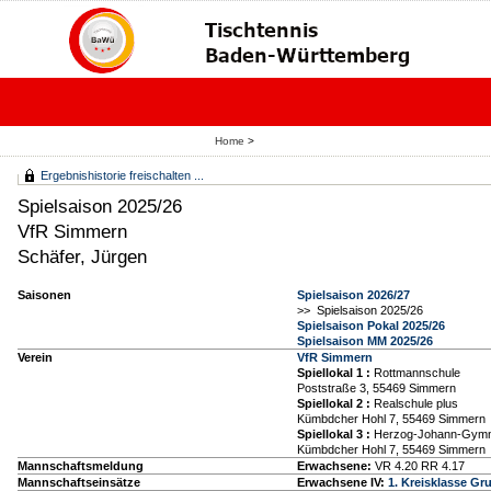
Home
>
Ergebnishistorie freischalten ...
Spielsaison 2025/26
VfR Simmern
Schäfer, Jürgen
Saisonen
Spielsaison 2026/27
>> Spielsaison 2025/26
Spielsaison Pokal 2025/26
Spielsaison MM 2025/26
Verein
VfR Simmern
Spiellokal 1
:
Rottmannschule
Poststraße 3, 55469 Simmern
Spiellokal 2
:
Realschule plus
Kümbdcher Hohl 7, 55469 Simmern
Spiellokal 3
:
Herzog-Johann-Gym
Kümbdcher Hohl 7, 55469 Simmern
Mannschaftsmeldung
Erwachsene:
VR 4.20 RR 4.17
Mannschaftseinsätze
Erwachsene IV:
1. Kreisklasse Gr