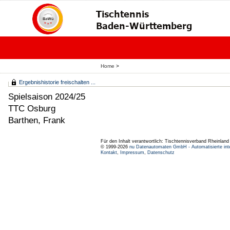
Home
>
Ergebnishistorie freischalten ...
Spielsaison 2024/25
TTC Osburg
Barthen, Frank
Für den Inhalt verantwortlich: Tischtennisverband Rheinlan
© 1999-2026
nu Datenautomaten GmbH - Automatisierte int
Kontakt
,
Impressum
,
Datenschutz