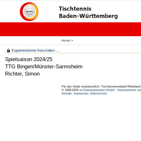
Home
>
Ergebnishistorie freischalten ...
Spielsaison 2024/25
TTG Bingen/Münster-Sarmsheim
Richter, Simon
Für den Inhalt verantwortlich: Tischtennisverband Rheinlan
© 1999-2026
nu Datenautomaten GmbH - Automatisierte int
Kontakt
,
Impressum
,
Datenschutz