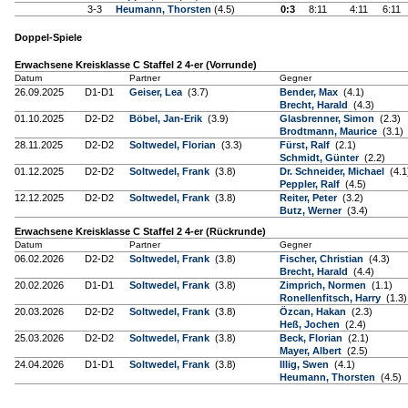
3-3
Heumann, Thorsten
(4.5)
0:3
8:11
4:11
6:11
Doppel-Spiele
Erwachsene Kreisklasse C Staffel 2 4-er (Vorrunde)
Datum
Partner
Gegner
26.09.2025
D1-D1
Geiser, Lea
(3.7)
Bender, Max
(4.1)
Brecht, Harald
(4.3)
01.10.2025
D2-D2
Böbel, Jan-Erik
(3.9)
Glasbrenner, Simon
(2.3)
Brodtmann, Maurice
(3.1)
28.11.2025
D2-D2
Soltwedel, Florian
(3.3)
Fürst, Ralf
(2.1)
Schmidt, Günter
(2.2)
01.12.2025
D2-D2
Soltwedel, Frank
(3.8)
Dr. Schneider, Michael
(4.1
Peppler, Ralf
(4.5)
12.12.2025
D2-D2
Soltwedel, Frank
(3.8)
Reiter, Peter
(3.2)
Butz, Werner
(3.4)
Erwachsene Kreisklasse C Staffel 2 4-er (Rückrunde)
Datum
Partner
Gegner
06.02.2026
D2-D2
Soltwedel, Frank
(3.8)
Fischer, Christian
(4.3)
Brecht, Harald
(4.4)
20.02.2026
D1-D1
Soltwedel, Frank
(3.8)
Zimprich, Normen
(1.1)
Ronellenfitsch, Harry
(1.3)
20.03.2026
D2-D2
Soltwedel, Frank
(3.8)
Özcan, Hakan
(2.3)
Heß, Jochen
(2.4)
25.03.2026
D2-D2
Soltwedel, Frank
(3.8)
Beck, Florian
(2.1)
Mayer, Albert
(2.5)
24.04.2026
D1-D1
Soltwedel, Frank
(3.8)
Illig, Swen
(4.1)
Heumann, Thorsten
(4.5)