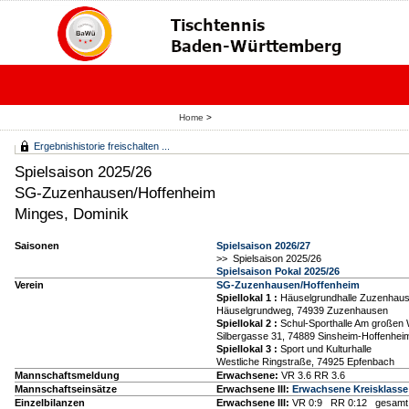
Home
>
Ergebnishistorie freischalten ...
Spielsaison 2025/26
SG-Zuzenhausen/Hoffenheim
Minges, Dominik
Saisonen
Spielsaison 2026/27
>> Spielsaison 2025/26
Spielsaison Pokal 2025/26
Verein
SG-Zuzenhausen/Hoffenheim
Spiellokal 1
:
Häuselgrundhalle Zuzenhau
Häuselgrundweg, 74939 Zuzenhausen
Spiellokal 2
:
Schul-Sporthalle Am großen 
Silbergasse 31, 74889 Sinsheim-Hoffenhei
Spiellokal 3
:
Sport und Kulturhalle
Westliche Ringstraße, 74925 Epfenbach
Mannschaftsmeldung
Erwachsene:
VR 3.6 RR 3.6
Mannschaftseinsätze
Erwachsene III:
Erwachsene Kreisklasse C
Einzelbilanzen
Erwachsene III:
VR 0:9 RR 0:12 gesamt 