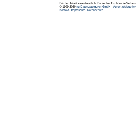
Für den Inhalt verantwortlich: Badischer Tischtennis-Verband
© 1999-2026
nu Datenautomaten GmbH - Automatisierte int
Kontakt
,
Impressum
,
Datenschutz