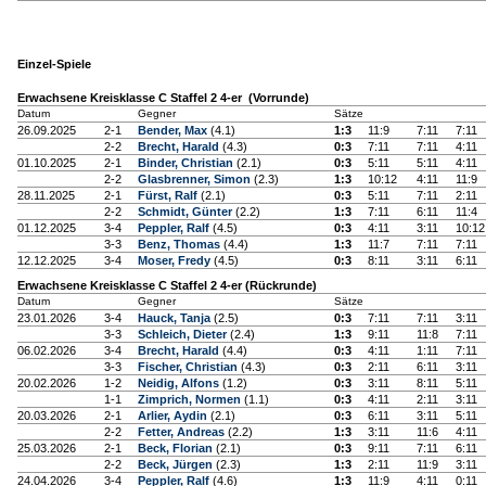
Einzel-Spiele
Erwachsene Kreisklasse C Staffel 2 4-er (Vorrunde)
Datum
Gegner
Sätze
26.09.2025
2-1
Bender, Max
(4.1)
1:3
11:9
7:11
7:11
2-2
Brecht, Harald
(4.3)
0:3
7:11
7:11
4:11
01.10.2025
2-1
Binder, Christian
(2.1)
0:3
5:11
5:11
4:11
2-2
Glasbrenner, Simon
(2.3)
1:3
10:12
4:11
11:9
28.11.2025
2-1
Fürst, Ralf
(2.1)
0:3
5:11
7:11
2:11
2-2
Schmidt, Günter
(2.2)
1:3
7:11
6:11
11:4
01.12.2025
3-4
Peppler, Ralf
(4.5)
0:3
4:11
3:11
10:12
3-3
Benz, Thomas
(4.4)
1:3
11:7
7:11
7:11
12.12.2025
3-4
Moser, Fredy
(4.5)
0:3
8:11
3:11
6:11
Erwachsene Kreisklasse C Staffel 2 4-er (Rückrunde)
Datum
Gegner
Sätze
23.01.2026
3-4
Hauck, Tanja
(2.5)
0:3
7:11
7:11
3:11
3-3
Schleich, Dieter
(2.4)
1:3
9:11
11:8
7:11
06.02.2026
3-4
Brecht, Harald
(4.4)
0:3
4:11
1:11
7:11
3-3
Fischer, Christian
(4.3)
0:3
2:11
6:11
3:11
20.02.2026
1-2
Neidig, Alfons
(1.2)
0:3
3:11
8:11
5:11
1-1
Zimprich, Normen
(1.1)
0:3
4:11
2:11
3:11
20.03.2026
2-1
Arlier, Aydin
(2.1)
0:3
6:11
3:11
5:11
2-2
Fetter, Andreas
(2.2)
1:3
3:11
11:6
4:11
25.03.2026
2-1
Beck, Florian
(2.1)
0:3
9:11
7:11
6:11
2-2
Beck, Jürgen
(2.3)
1:3
2:11
11:9
3:11
24.04.2026
3-4
Peppler, Ralf
(4.6)
1:3
11:9
4:11
0:11