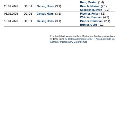
Rem, Maxim
(1.4)
23.01.2026
D1-D1
Geiser, Hans
(3.1)
Kirsch, Marius
(2.1)
Seebacher, Sven
(2.2)
06.02.2026
D1-D1
Geiser, Hans
(3.1)
Fischer, Felix
(4.1)
Watzke, Bastian
(4.2)
10.04.2026
D1-D1
Geiser, Hans
(3.1)
Binder, Christian
(2.1)
Bühler, Gerd
(2.2)
Für den Inhalt verantwortlich: Badischer Tischtennis-Verband
© 1999-2026
nu Datenautomaten GmbH - Automatisierte int
Kontakt
,
Impressum
,
Datenschutz