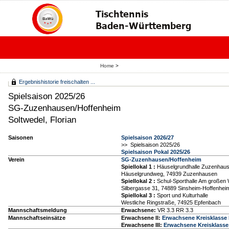
Home
>
Ergebnishistorie freischalten ...
Spielsaison 2025/26
SG-Zuzenhausen/Hoffenheim
Soltwedel, Florian
Saisonen
Spielsaison 2026/27
>> Spielsaison 2025/26
Spielsaison Pokal 2025/26
Verein
SG-Zuzenhausen/Hoffenheim
Spiellokal 1
:
Häuselgrundhalle Zuzenhau
Häuselgrundweg, 74939 Zuzenhausen
Spiellokal 2
:
Schul-Sporthalle Am großen 
Silbergasse 31, 74889 Sinsheim-Hoffenhei
Spiellokal 3
:
Sport und Kulturhalle
Westliche Ringstraße, 74925 Epfenbach
Mannschaftsmeldung
Erwachsene:
VR 3.3 RR 3.3
Mannschaftseinsätze
Erwachsene II:
Erwachsene Kreisklasse
Erwachsene III:
Erwachsene Kreisklasse C