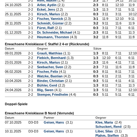
2-2
Rem, Maxim
(1.4)
2:3
11:7
14:12
10:12
24.10.2025
2-1
Arlier, Aydin
(2.1)
2:3
8:11
12:10
11:9
2-2
Eckel, Jens
(2.2)
1:3
11:3
7:11
5:11
25.11.2025
2-1
Kirsch, Marius
(2.2)
0:3
3:11
3:11
10:12
2-2
Fischer, Yannick
(2.3)
3:1
11:9
12:10
9:11
28.11.2025
1-2
Schmidt, Günter
(2.2)
3:2
9:11
11:6
11:9
1-1
Fürst, Ralf
(2.1)
0:3
3:11
7:11
6:11
01.12.2025
2-1
Dr. Schneider, Michael
(4.1)
2:3
8:11
5:11
11:3
2-2
Heumann, Thorsten
(4.3)
3:2
11:8
9:11
11:8
Erwachsene Kreisklasse C Staffel 2 4-er (Rückrunde)
Datum
Gegner
Sätze
09.01.2026
2-1
Grauli, Matthias
(1.1)
1:3
8:11
7:11
12:10
2-2
Fiebich, Bernhard
(1.3)
1:3
12:10
6:11
6:11
23.01.2026
2-1
Kirsch, Marius
(2.1)
2:3
11:6
4:11
7:11
2-2
Seebacher, Sven
(2.2)
2:3
7:11
11:6
11:8
06.02.2026
2-1
Fischer, Felix
(4.1)
0:3
8:11
8:11
7:11
2-2
Watzke, Bastian
(4.2)
0:3
6:11
2:11
3:11
10.04.2026
2-1
Binder, Christian
(2.1)
0:3
5:11
4:11
4:11
2-2
Bühler, Gerd
(2.2)
1:3
8:11
7:11
11:3
24.04.2026
2-1
Illig, Swen
(4.1)
1:3
5:11
7:11
12:10
2-2
Stemper, Friedhelm
(4.4)
0:3
5:11
5:11
6:11
Doppel-Spiele
Erwachsene Kreisklasse B Nord (Vorrunde)
Datum
Partner
Gegner
07.10.2025
D3-D3
Geiser, Hans
(3.1)
Klee, Maria
(2.4)
Schuckert, René
(2.5)
10.11.2025
D3-D3
Geiser, Hans
(3.1)
Liber, Silas
(3.1)
Plahm, Steffen
(3.3)