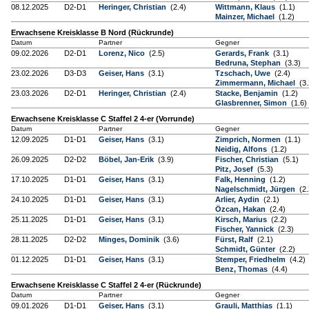
08.12.2025
D2-D1
Heringer, Christian
(2.4)
Wittmann, Klaus
(1.1)
Mainzer, Michael
(1.2)
Erwachsene Kreisklasse B Nord (Rückrunde)
Datum
Partner
Gegner
09.02.2026
D2-D1
Lorenz, Nico
(2.5)
Gerards, Frank
(3.1)
Bedruna, Stephan
(3.3)
23.02.2026
D3-D3
Geiser, Hans
(3.1)
Tzschach, Uwe
(2.4)
Zimmermann, Michael
(3.
23.03.2026
D2-D1
Heringer, Christian
(2.4)
Stacke, Benjamin
(1.2)
Glasbrenner, Simon
(1.6)
Erwachsene Kreisklasse C Staffel 2 4-er (Vorrunde)
Datum
Partner
Gegner
12.09.2025
D1-D1
Geiser, Hans
(3.1)
Zimprich, Normen
(1.1)
Neidig, Alfons
(1.2)
26.09.2025
D2-D2
Böbel, Jan-Erik
(3.9)
Fischer, Christian
(5.1)
Pitz, Josef
(5.3)
17.10.2025
D1-D1
Geiser, Hans
(3.1)
Falk, Henning
(1.2)
Nagelschmidt, Jürgen
(2.
24.10.2025
D1-D1
Geiser, Hans
(3.1)
Arlier, Aydin
(2.1)
Özcan, Hakan
(2.4)
25.11.2025
D1-D1
Geiser, Hans
(3.1)
Kirsch, Marius
(2.2)
Fischer, Yannick
(2.3)
28.11.2025
D2-D2
Minges, Dominik
(3.6)
Fürst, Ralf
(2.1)
Schmidt, Günter
(2.2)
01.12.2025
D1-D1
Geiser, Hans
(3.1)
Stemper, Friedhelm
(4.2)
Benz, Thomas
(4.4)
Erwachsene Kreisklasse C Staffel 2 4-er (Rückrunde)
Datum
Partner
Gegner
09.01.2026
D1-D1
Geiser, Hans
(3.1)
Grauli, Matthias
(1.1)