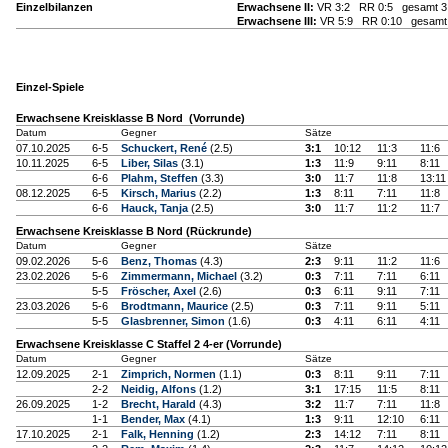
Einzelbilanzen
Erwachsene II:
VR 3:2 RR 0:5 gesamt 3
Erwachsene III:
VR 5:9 RR 0:10 gesamt 
Einzel-Spiele
Erwachsene Kreisklasse B Nord (Vorrunde)
Datum
Gegner
Sätze
07.10.2025
6-5
Schuckert, René
(2.5)
3:1
10:12
11:3
11:6
10.11.2025
6-5
Liber, Silas
(3.1)
1:3
11:9
9:11
8:11
6-6
Plahm, Steffen
(3.3)
3:0
11:7
11:8
13:11
08.12.2025
6-5
Kirsch, Marius
(2.2)
1:3
8:11
7:11
11:8
6-6
Hauck, Tanja
(2.5)
3:0
11:7
11:2
11:7
Erwachsene Kreisklasse B Nord (Rückrunde)
Datum
Gegner
Sätze
09.02.2026
5-6
Benz, Thomas
(4.3)
2:3
9:11
11:2
11:6
23.02.2026
5-6
Zimmermann, Michael
(3.2)
0:3
7:11
7:11
6:11
5-5
Fröscher, Axel
(2.6)
0:3
6:11
9:11
7:11
23.03.2026
5-6
Brodtmann, Maurice
(2.5)
0:3
7:11
9:11
5:11
5-5
Glasbrenner, Simon
(1.6)
0:3
4:11
6:11
4:11
Erwachsene Kreisklasse C Staffel 2 4-er (Vorrunde)
Datum
Gegner
Sätze
12.09.2025
2-1
Zimprich, Normen
(1.1)
0:3
8:11
9:11
7:11
2-2
Neidig, Alfons
(1.2)
3:1
17:15
11:5
8:11
26.09.2025
1-2
Brecht, Harald
(4.3)
3:2
11:7
7:11
11:8
1-1
Bender, Max
(4.1)
1:3
9:11
12:10
6:11
17.10.2025
2-1
Falk, Henning
(1.2)
2:3
14:12
7:11
8:11