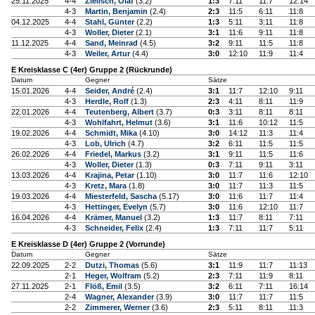
25.11.2025
4-4
Zielisch, Olaf
(3.2)
1:3
7:11
11:7
12:14
4-3
Martin, Benjamin
(2.4)
2:3
11:5
6:11
11:8
04.12.2025
4-4
Stahl, Günter
(2.2)
1:3
5:11
3:11
11:8
4-3
Woller, Dieter
(2.1)
3:1
11:6
9:11
11:8
11.12.2025
4-4
Sand, Meinrad
(4.5)
3:2
9:11
11:5
11:8
4-3
Weiler, Artur
(4.4)
3:0
12:10
11:9
11:4
E Kreisklasse C (4er) Gruppe 2 (Rückrunde)
Datum
Gegner
Sätze
15.01.2026
4-4
Seider, André
(2.4)
3:1
11:7
12:10
9:11
4-3
Herdle, Rolf
(1.3)
2:3
4:11
8:11
11:9
22.01.2026
4-4
Teutenberg, Albert
(3.7)
0:3
3:11
8:11
8:11
4-3
Wohlfahrt, Helmut
(3.6)
3:1
11:6
10:12
11:5
19.02.2026
4-4
Schmidt, Mika
(4.10)
3:0
14:12
11:3
11:4
4-3
Lob, Ulrich
(4.7)
3:2
6:11
11:5
11:5
26.02.2026
4-4
Friedel, Markus
(3.2)
3:1
9:11
11:5
11:6
4-3
Woller, Dieter
(1.3)
0:3
7:11
9:11
3:11
13.03.2026
4-4
Krajina, Petar
(1.10)
3:0
11:7
11:6
12:10
4-3
Kretz, Mara
(1.8)
3:0
11:7
11:3
11:5
19.03.2026
4-4
Miesterfeld, Sascha
(5.17)
3:0
11:6
11:7
11:4
4-3
Hettinger, Evelyn
(5.7)
3:0
11:6
12:10
11:7
16.04.2026
4-4
Krämer, Manuel
(3.2)
1:3
11:7
8:11
7:11
4-3
Schneider, Felix
(2.4)
1:3
7:11
11:7
5:11
E Kreisklasse D (4er) Gruppe 2 (Vorrunde)
Datum
Gegner
Sätze
22.09.2025
2-2
Dutzi, Thomas
(5.6)
3:1
11:9
11:7
11:13
2-1
Heger, Wolfram
(5.2)
2:3
7:11
11:9
8:11
27.11.2025
2-1
Flöß, Emil
(3.5)
3:2
6:11
7:11
16:14
2-4
Wagner, Alexander
(3.9)
3:0
11:7
11:7
11:5
2-2
Zimmerer, Werner
(3.6)
2:3
5:11
8:11
11:3