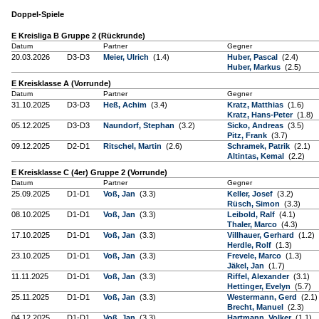
Doppel-Spiele
E Kreisliga B Gruppe 2 (Rückrunde)
Datum
Partner
Gegner
20.03.2026
D3-D3
Meier, Ulrich
(1.4)
Huber, Pascal
(2.4)
Huber, Markus
(2.5)
E Kreisklasse A (Vorrunde)
Datum
Partner
Gegner
31.10.2025
D3-D3
Heß, Achim
(3.4)
Kratz, Matthias
(1.6)
Kratz, Hans-Peter
(1.8)
05.12.2025
D3-D3
Naundorf, Stephan
(3.2)
Sicko, Andreas
(3.5)
Pitz, Frank
(3.7)
09.12.2025
D2-D1
Ritschel, Martin
(2.6)
Schramek, Patrik
(2.1)
Altintas, Kemal
(2.2)
E Kreisklasse C (4er) Gruppe 2 (Vorrunde)
Datum
Partner
Gegner
25.09.2025
D1-D1
Voß, Jan
(3.3)
Keller, Josef
(3.2)
Rüsch, Simon
(3.3)
08.10.2025
D1-D1
Voß, Jan
(3.3)
Leibold, Ralf
(4.1)
Thaler, Marco
(4.3)
17.10.2025
D1-D1
Voß, Jan
(3.3)
Villhauer, Gerhard
(1.2)
Herdle, Rolf
(1.3)
23.10.2025
D1-D1
Voß, Jan
(3.3)
Frevele, Marco
(1.3)
Jäkel, Jan
(1.7)
11.11.2025
D1-D1
Voß, Jan
(3.3)
Riffel, Alexander
(3.1)
Hettinger, Evelyn
(5.7)
25.11.2025
D1-D1
Voß, Jan
(3.3)
Westermann, Gerd
(2.1)
Brecht, Manuel
(2.3)
04.12.2025
D1-D1
Voß, Jan
(3.3)
Hartmann, Volker
(1.1)