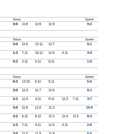
Sätze
Spiele
3:0
11:8
11:8
11:9
9:2
Sätze
Spiele
3:0
11:6
13:11
11:7
9:1
1:3
7:11
10:12
11:9
4:11
4:9
0:3
2:11
6:11
6:11
1:9
Sätze
Spiele
0:3
13:15
6:11
5:11
5:5
3:0
11:9
11:7
11:6
9:1
2:3
11:9
4:11
9:11
11:3
7:11
3:7
3:0
11:8
11:8
11:3
10:0
3:2
6:11
8:11
11:5
11:4
11:5
8:2
1:3
7:11
4:11
11:9
4:11
2:8
3:0
11:5
11:9
11:9
5:5