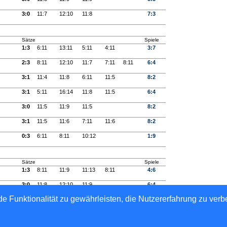
3:0
11:7
12:10
11:8
7:3
Sätze
Spiele
1:3
6:11
13:11
5:11
4:11
3:7
2:3
8:11
12:10
11:7
7:11
8:11
6:4
3:1
11:4
11:8
6:11
11:5
8:2
3:1
5:11
16:14
11:8
11:5
6:4
3:0
11:5
11:9
11:5
8:2
3:1
11:5
11:6
7:11
11:6
8:2
0:3
6:11
8:11
10:12
1:9
Sätze
Spiele
1:3
8:11
11:9
11:13
8:11
4:6
3:0
11:8
12:10
11:9
6:4
e Funktionalität zu gewährleisten, die Nutzererfahrung zu ver
 e.V.
ernetgestützte Netzwerklösungen