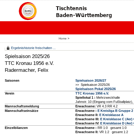
Home
>
Ergebnishistorie freischalten ...
Spielsaison 2025/26
TTC Kronau 1956 e.V.
Radermacher, Felix
Saisonen
Spielsaison 2026/27
>> Spielsaison 2025/26
Spielsaison Pokal 2025/26
Verein
TTC Kronau 1956 e.V.
Spiellokal 1
:
Mehrzweckhalle
Jahnstr. 10 (Eingang vom Fußballplatz)
Mannschaftsmeldung
Erwachsene:
VR 4.3 RR 4.2
Mannschaftseinsätze
Erwachsene :
E Kreisliga B Gruppe 2
Erwachsene II:
E Kreisklasse A
Erwachsene III:
E Kreisklasse C (4er)
Erwachsene IV:
E Kreisklasse D (4er)
Einzelbilanzen
Erwachsene :
RR 1:0 gesamt 1:0
Erwachsene II:
VR 1:2 gesamt 1:2