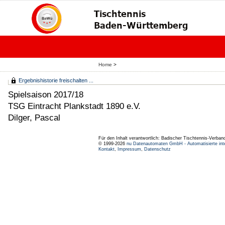
Home
>
Ergebnishistorie freischalten ...
Spielsaison 2017/18
TSG Eintracht Plankstadt 1890 e.V.
Dilger, Pascal
Für den Inhalt verantwortlich: Badischer Tischtennis-Verband
© 1999-2026
nu Datenautomaten GmbH - Automatisierte int
Kontakt
,
Impressum
,
Datenschutz