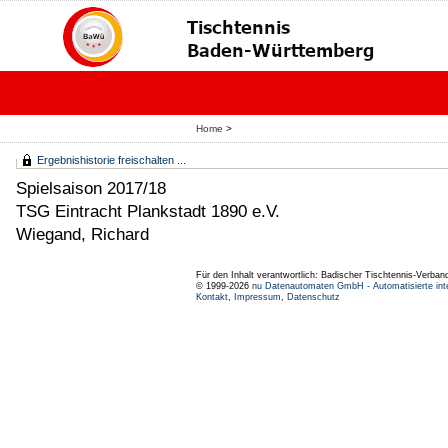
Home
>
Ergebnishistorie freischalten ...
Spielsaison 2017/18
TSG Eintracht Plankstadt 1890 e.V.
Wiegand, Richard
Für den Inhalt verantwortlich: Badischer Tischtennis-Verband
© 1999-2026
nu Datenautomaten GmbH - Automatisierte int
Kontakt
,
Impressum
,
Datenschutz