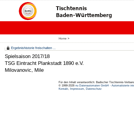
Home
>
Ergebnishistorie freischalten ...
Spielsaison 2017/18
TSG Eintracht Plankstadt 1890 e.V.
Milovanovic, Mile
Für den Inhalt verantwortlich: Badischer Tischtennis-Verband
© 1999-2026
nu Datenautomaten GmbH - Automatisierte int
Kontakt
,
Impressum
,
Datenschutz