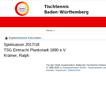
Home
>
Ergebnishistorie freischalten ...
Spielsaison 2017/18
TSG Eintracht Plankstadt 1890 e.V.
Krämer, Ralph
Für den Inhalt verantwortlich: Badischer Tischtennis-Verband
© 1999-2026
nu Datenautomaten GmbH - Automatisierte int
Kontakt
,
Impressum
,
Datenschutz