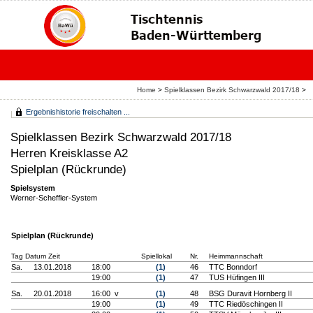
Home
>
Spielklassen Bezirk Schwarzwald 2017/18
>
Ergebnishistorie freischalten ...
Spielklassen Bezirk Schwarzwald 2017/18
Herren Kreisklasse A2
Spielplan (Rückrunde)
Spielsystem
Werner-Scheffler-System
Spielplan (Rückrunde)
Tag Datum Zeit
Spiellokal
Nr.
Heimmannschaft
Sa.
13.01.2018
18:00
(1)
46
TTC Bonndorf
19:00
(1)
47
TUS Hüfingen III
Sa.
20.01.2018
16:00 v
(1)
48
BSG Duravit Hornberg II
19:00
(1)
49
TTC Riedöschingen II