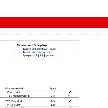
Tabellen und Spielpläne
Tabelle und Spielplan (Aktuell)
Tabelle
VR
|
RR
|
gesamt
Spielplan
VR
|
RR
|
gesamt
Gastmannschaft
Spiele
TV Neustadt II
7:7
TTSV Mönchweiler III
3:8
TTC Bonndorf
8:3
TV Neustadt II
6:8