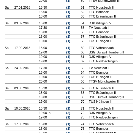
20:00
(1)
50
TTSV Mönchweiler III
Sa.
27.01.2018
15:30
(1)
51
TTC Nussbach II
18:00
(1)
52
TTC Bonndorf
18:00
(1)
53
TTC Bräunlingen II
Sa.
03.02.2018
15:00
(1)
54
DJK Villingen IV
17:30
(1)
55
TV Neustadt II
18:00
(1)
56
TTC Bonndorf
18:00
(1)
57
TTC Bräunlingen II
19:00
(1)
58
TUS Hüfingen III
Sa.
17.02.2018
18:00
(1)
59
TTC Vöhrenbach
19:00
(1)
60
BSG Duravit Hornberg II
19:00
(1)
61
DJK Villingen IV
19:00
(1)
62
TTC Riedöschingen II
Sa.
24.02.2018
17:30
(1)
63
TV Neustadt II
18:00
(1)
64
TTC Bonndorf
19:00
(1)
65
TUS Hüfingen III
20:00
(1)
66
TTSV Mönchweiler III
Sa.
03.03.2018
15:30
(1)
67
TTC Nussbach II
18:00
(1)
68
TTC Bräunlingen II
19:00
(1)
69
BSG Duravit Hornberg II
19:00
(1)
70
TUS Hüfingen III
Sa.
10.03.2018
15:30
(1)
71
TTC Nussbach II
19:00 h
(2)
72
DJK Villingen IV
19:00
(1)
73
TTC Riedöschingen II
Sa.
17.03.2018
15:00
(1)
74
TTC Vöhrenbach
18:00
(1)
75
TTC Bonndorf