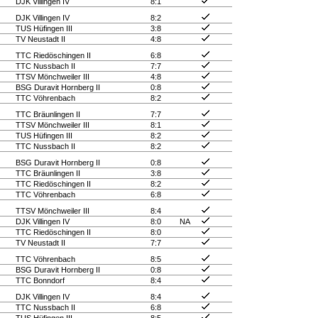
DJK Villingen IV
8:1
DJK Villingen IV
8:2
TUS Hüfingen III
3:8
TV Neustadt II
4:8
TTC Riedöschingen II
6:8
TTC Nussbach II
7:7
TTSV Mönchweiler III
4:8
BSG Duravit Hornberg II
0:8
TTC Vöhrenbach
8:2
TTC Bräunlingen II
7:7
TTSV Mönchweiler III
8:1
TUS Hüfingen III
8:2
TTC Nussbach II
8:2
BSG Duravit Hornberg II
0:8
TTC Bräunlingen II
3:8
TTC Riedöschingen II
8:2
TTC Vöhrenbach
6:8
TTSV Mönchweiler III
8:4
DJK Villingen IV
8:0
NA
TTC Riedöschingen II
8:0
TV Neustadt II
7:7
TTC Vöhrenbach
8:5
BSG Duravit Hornberg II
0:8
TTC Bonndorf
8:4
DJK Villingen IV
8:4
TTC Nussbach II
6:8