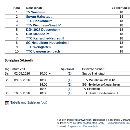
Rang
Mannschaft
Begegnunge
1
TV Sinsheim
18
2
Spvgg Hainstadt
18
3
TTC Hockenheim
18
4
TTV Weinheim-West IV
18
5
DJK 1927 Dossenheim
18
6
DJK Mannheim
18
7
TTC Karlsruhe-Neureut II
18
8
SG Heidelberg-Neuenheim II
18
9
TTC Weingarten
18
10
TTC Langensteinbach
18
Spielplan (Aktuell)
Tag Datum Zeit
Spiellokal
Heimmannschaft
Sa.
02.05.2026
10:30 v
(1)
Spvgg Hainstadt
Sa.
09.05.2026
10:00
(1)
TTV Weinheim-West IV
14:00
(1)
SG Heidelberg-Neuenheim II
16:00
(1)
TV Sinsheim
So.
10.05.2026
10:00
(1)
TTC Karlsruhe-Neureut II
Tabelle und Spielplan (pdf)
Für den Inhalt verantwortlich: Badischer Tischtennis-Verband
© 1999-2026
nu Datenautomaten GmbH - Automatisierte int
Kontakt
,
Impressum
,
Datenschutz