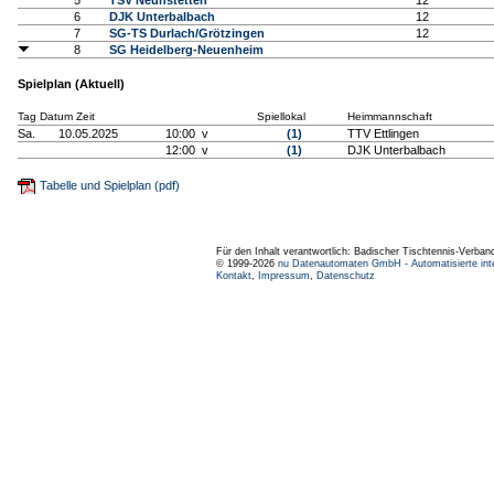
5
TSV Neunstetten
12
6
DJK Unterbalbach
12
7
SG-TS Durlach/Grötzingen
12
8
SG Heidelberg-Neuenheim
Spielplan (Aktuell)
Tag Datum Zeit
Spiellokal
Heimmannschaft
Sa.
10.05.2025
10:00 v
(1)
TTV Ettlingen
12:00 v
(1)
DJK Unterbalbach
Tabelle und Spielplan (pdf)
Für den Inhalt verantwortlich: Badischer Tischtennis-Verband
© 1999-2026
nu Datenautomaten GmbH - Automatisierte int
Kontakt
,
Impressum
,
Datenschutz