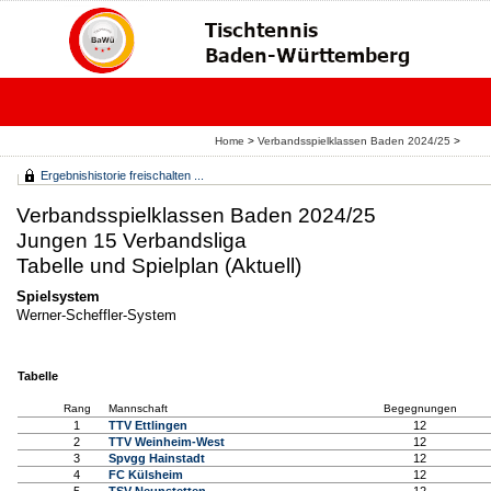
Home
>
Verbandsspielklassen Baden 2024/25
>
Ergebnishistorie freischalten ...
Verbandsspielklassen Baden 2024/25
Jungen 15 Verbandsliga
Tabelle und Spielplan (Aktuell)
Spielsystem
Werner-Scheffler-System
Tabelle
Rang
Mannschaft
Begegnungen
1
TTV Ettlingen
12
2
TTV Weinheim-West
12
3
Spvgg Hainstadt
12
4
FC Külsheim
12