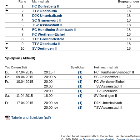
Rang
Mannschaft
Begegnungen
1
FC Dörlesberg II
18
2
TTV Oberlauda
18
3
DJK Unterbalbach
18
4
SC Grünenwört II
18
5
TSV Assamstadt II
18
6
FC Hundheim-Steinbach II
18
7
FC Wertheim-Eichel
18
8
TTC Großrinderfeld
18
9
TTV Oberlauda II
18
10
SV Dertingen II
18
Spielplan (Aktuell)
Tag Datum Zeit
Spiellokal
Heimmannschaft
Di.
07.04.2015
20:15 t
(1)
FC Hundheim-Steinbach II
Do.
09.04.2015
20:00 v
(1)
SC Grünenwört II
Fr.
10.04.2015
20:00
(1)
FC Wertheim-Eichel
20:00
(1)
TSV Assamstadt II
20:00
(1)
TTV Oberlauda
Sa.
11.04.2015
18:00
(1)
SV Dertingen II
Fr.
17.04.2015
20:00 t/v
(1)
DJK Unterbalbach
20:00 t/v
(1)
TSV Assamstadt II
Tabelle und Spielplan (pdf)
Für den Inhalt verantwortlich: Badischer Tischtennis-Verband
© 1999-2026
nu Datenautomaten GmbH - Automatisierte int