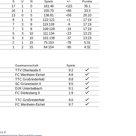
S
U
N
Spiele
+/-
Punkte
17
1
0
161:46
+115
35:1
16
1
1
155:70
+85
33:3
13
0
5
136:81
+55
26:10
8
1
9
122:121
+1
17:19
7
3
8
119:128
-9
17:19
7
3
8
109:128
-19
17:19
5
3
10
111:134
-23
13:23
5
3
10
101:138
-37
13:23
2
1
15
75:153
-78
5:31
1
2
15
64:154
-90
4:32
Gastmannschaft
Spiele
TTV Oberlauda II
9:2
FC Wertheim-Eichel
8:8
TTC Großrinderfeld
8:8
SC Grünenwört II
9:5
DJK Unterbalbach
9:1
FC Dörlesberg II
1:9
TTC Großrinderfeld
9:0
FC Wertheim-Eichel
9:7
 e.V.
ernetgestützte Netzwerklösungen