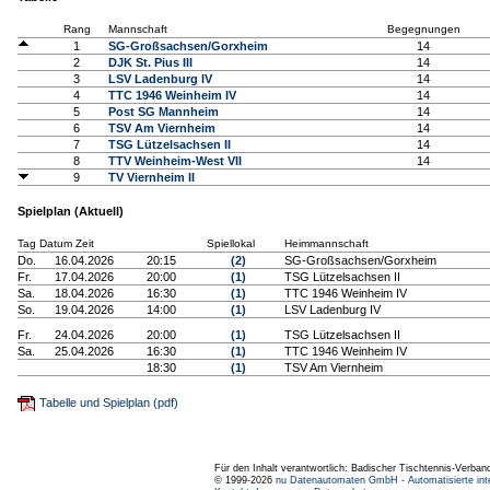
Rang
Mannschaft
Begegnungen
1
SG-Großsachsen/Gorxheim
14
2
DJK St. Pius III
14
3
LSV Ladenburg IV
14
4
TTC 1946 Weinheim IV
14
5
Post SG Mannheim
14
6
TSV Am Viernheim
14
7
TSG Lützelsachsen II
14
8
TTV Weinheim-West VII
14
9
TV Viernheim II
Spielplan (Aktuell)
Tag Datum Zeit
Spiellokal
Heimmannschaft
Do.
16.04.2026
20:15
(2)
SG-Großsachsen/Gorxheim
Fr.
17.04.2026
20:00
(1)
TSG Lützelsachsen II
Sa.
18.04.2026
16:30
(1)
TTC 1946 Weinheim IV
So.
19.04.2026
14:00
(1)
LSV Ladenburg IV
Fr.
24.04.2026
20:00
(1)
TSG Lützelsachsen II
Sa.
25.04.2026
16:30
(1)
TTC 1946 Weinheim IV
18:30
(1)
TSV Am Viernheim
Tabelle und Spielplan (pdf)
Für den Inhalt verantwortlich: Badischer Tischtennis-Verband
© 1999-2026
nu Datenautomaten GmbH - Automatisierte int