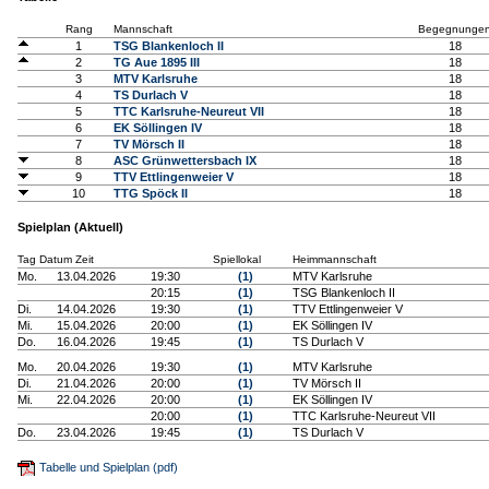
Rang
Mannschaft
Begegnunge
1
TSG Blankenloch II
18
2
TG Aue 1895 III
18
3
MTV Karlsruhe
18
4
TS Durlach V
18
5
TTC Karlsruhe-Neureut VII
18
6
EK Söllingen IV
18
7
TV Mörsch II
18
8
ASC Grünwettersbach IX
18
9
TTV Ettlingenweier V
18
10
TTG Spöck II
18
Spielplan (Aktuell)
Tag Datum Zeit
Spiellokal
Heimmannschaft
Mo.
13.04.2026
19:30
(1)
MTV Karlsruhe
20:15
(1)
TSG Blankenloch II
Di.
14.04.2026
19:30
(1)
TTV Ettlingenweier V
Mi.
15.04.2026
20:00
(1)
EK Söllingen IV
Do.
16.04.2026
19:45
(1)
TS Durlach V
Mo.
20.04.2026
19:30
(1)
MTV Karlsruhe
Di.
21.04.2026
20:00
(1)
TV Mörsch II
Mi.
22.04.2026
20:00
(1)
EK Söllingen IV
20:00
(1)
TTC Karlsruhe-Neureut VII
Do.
23.04.2026
19:45
(1)
TS Durlach V
Tabelle und Spielplan (pdf)