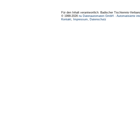
Für den Inhalt verantwortlich: Badischer Tischtennis-Verband
© 1999-2026
nu Datenautomaten GmbH - Automatisierte int
Kontakt
,
Impressum
,
Datenschutz