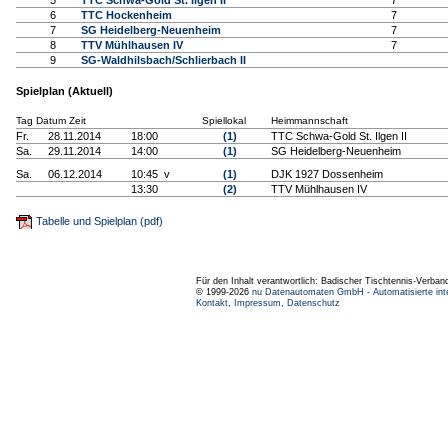
5
TTC Schwa-Gold St. Ilgen II
7
6
TTC Hockenheim
7
7
SG Heidelberg-Neuenheim
7
8
TTV Mühlhausen IV
7
9
SG-Waldhilsbach/Schlierbach II
Spielplan (Aktuell)
Tag Datum Zeit
Spiellokal
Heimmannschaft
Fr.
28.11.2014
18:00
(1)
TTC Schwa-Gold St. Ilgen II
Sa.
29.11.2014
14:00
(1)
SG Heidelberg-Neuenheim
Sa.
06.12.2014
10:45 v
(1)
DJK 1927 Dossenheim
13:30
(2)
TTV Mühlhausen IV
Tabelle und Spielplan (pdf)
Für den Inhalt verantwortlich: Badischer Tischtennis-Verband
© 1999-2026
nu Datenautomaten GmbH - Automatisierte int
Kontakt
,
Impressum
,
Datenschutz