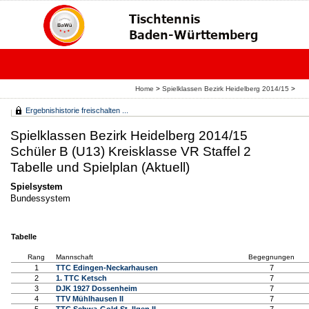
Home
>
Spielklassen Bezirk Heidelberg 2014/15
>
Ergebnishistorie freischalten ...
Spielklassen Bezirk Heidelberg 2014/15
Schüler B (U13) Kreisklasse VR Staffel 2
Tabelle und Spielplan (Aktuell)
Spielsystem
Bundessystem
Tabelle
Rang
Mannschaft
Begegnungen
1
TTC Edingen-Neckarhausen
7
2
1. TTC Ketsch
7
3
DJK 1927 Dossenheim
7
4
TTV Mühlhausen II
7