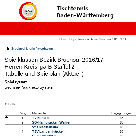
Home
>
Spielklassen Bezirk Bruchsal 2016/17
>
Ergebnishistorie freischalten ...
Spielklassen Bezirk Bruchsal 2016/17
Herren Kreisliga B Staffel 2
Tabelle und Spielplan (Aktuell)
Spielsystem
Sechser-Paarkreuz-System
Tabelle
Rang
Mannschaft
Begegnungen
1
TV Forst III
18
2
SG-Hambrücken/Weiher
18
3
VfR Rheinsheim
18
4
TSV Langenbrücken
18