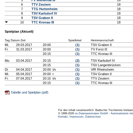
5
FV Wiesental III
18
6
TTV Zeutern
18
7
TTG Huttenheim
18
8
TSV Karlsdorf IV
18
9
TSV Graben II
18
10
TTC Kronau III
18
Spielplan (Aktuell)
Tag Datum Zeit
Spiellokal
Heimmannschaft
Mi.
29.03.2017
20:00
(1)
TSV Graben II
Fr.
31.03.2017
20:00
(1)
TV Forst III
20:15
(1)
TTC Kronau III
Mo.
03.04.2017
20:15
(2)
TSV Karlsdorf IV
20:15
(1)
TSV Langenbrücken
Di.
04.04.2017
20:00 t/v
(1)
VfR Rheinsheim
Mi.
05.04.2017
20:00 t
(1)
TSV Graben II
Fr.
07.04.2017
20:15 t/v
(1)
TTV Zeutern
20:15
(1)
TTC Kronau III
Tabelle und Spielplan (pdf)
Für den Inhalt verantwortlich: Badischer Tischtennis-Verband
© 1999-2026
nu Datenautomaten GmbH - Automatisierte int
Kontakt
,
Impressum
,
Datenschutz