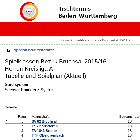
Home
>
Spielklassen Bezirk Bruchsal 2015/16
>
Ergebnishistorie freischalten ...
Spielklassen Bezirk Bruchsal 2015/16
Herren Kreisliga A
Tabelle und Spielplan (Aktuell)
Spielsystem
Sechser-Paarkreuz-System
Tabelle
Rang
Mannschaft
Begegnunge
1
SV 62 Bruchsal
18
2
TSV Karlsdorf III
18
3
TV 1846 Bretten
18
4
TTF Obergrombach
18