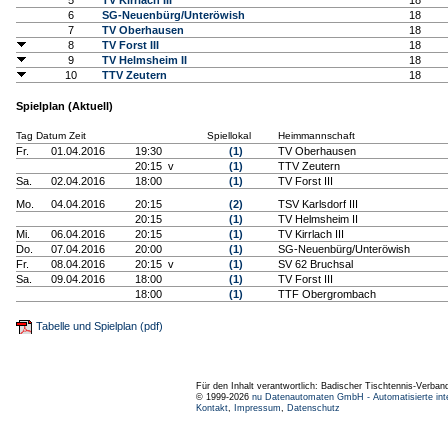
5
TV Kirrlach III
18
6
SG-Neuenbürg/Unteröwish
18
7
TV Oberhausen
18
8
TV Forst III
18
9
TV Helmsheim II
18
10
TTV Zeutern
18
Spielplan (Aktuell)
Tag Datum Zeit
Spiellokal
Heimmannschaft
Fr.
01.04.2016
19:30
(1)
TV Oberhausen
20:15 v
(1)
TTV Zeutern
Sa.
02.04.2016
18:00
(1)
TV Forst III
Mo.
04.04.2016
20:15
(2)
TSV Karlsdorf III
20:15
(1)
TV Helmsheim II
Mi.
06.04.2016
20:15
(1)
TV Kirrlach III
Do.
07.04.2016
20:00
(1)
SG-Neuenbürg/Unteröwish
Fr.
08.04.2016
20:15 v
(1)
SV 62 Bruchsal
Sa.
09.04.2016
18:00
(1)
TV Forst III
18:00
(1)
TTF Obergrombach
Tabelle und Spielplan (pdf)
Für den Inhalt verantwortlich: Badischer Tischtennis-Verband
© 1999-2026
nu Datenautomaten GmbH - Automatisierte int
Kontakt
,
Impressum
,
Datenschutz