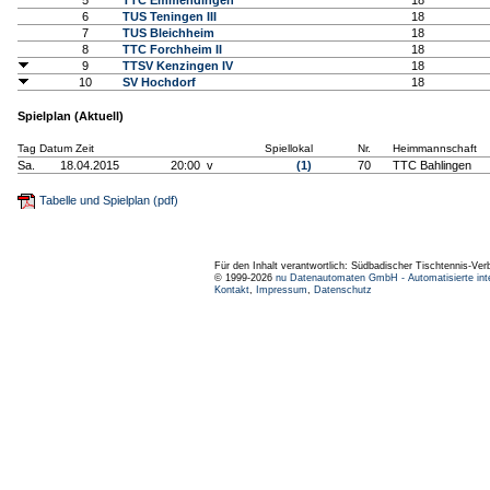
5
TTC Emmendingen
18
6
TUS Teningen III
18
7
TUS Bleichheim
18
8
TTC Forchheim II
18
9
TTSV Kenzingen IV
18
10
SV Hochdorf
18
Spielplan (Aktuell)
Tag Datum Zeit
Spiellokal
Nr.
Heimmannschaft
Sa.
18.04.2015
20:00 v
(1)
70
TTC Bahlingen
Tabelle und Spielplan (pdf)
Für den Inhalt verantwortlich: Südbadischer Tischtennis-Ver
© 1999-2026
nu Datenautomaten GmbH - Automatisierte int
Kontakt
,
Impressum
,
Datenschutz