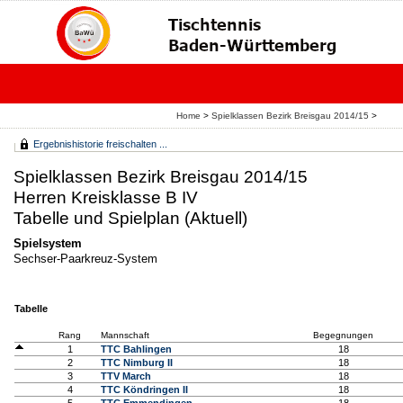
Home
>
Spielklassen Bezirk Breisgau 2014/15
>
Ergebnishistorie freischalten ...
Spielklassen Bezirk Breisgau 2014/15
Herren Kreisklasse B IV
Tabelle und Spielplan (Aktuell)
Spielsystem
Sechser-Paarkreuz-System
Tabelle
Rang
Mannschaft
Begegnungen
1
TTC Bahlingen
18
2
TTC Nimburg II
18
3
TTV March
18
4
TTC Köndringen II
18