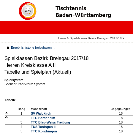
Home
>
Spielklassen Bezirk Breisgau 2017/18
>
Ergebnishistorie freischalten ...
Spielklassen Bezirk Breisgau 2017/18
Herren Kreisklasse A II
Tabelle und Spielplan (Aktuell)
Spielsystem
Sechser-Paarkreuz-System
Tabelle
Rang
Mannschaft
Begegnungen
1
SV Waldkirch
18
2
TTC Forchheim
18
3
TTC Blau-Weiss Freiburg
18
4
TUS Teningen II
18
5
TTC Köndringen
18