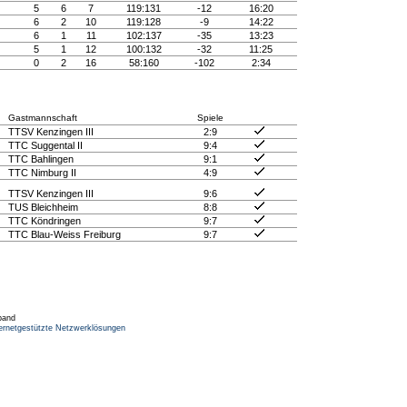
5
6
7
119:131
-12
16:20
6
2
10
119:128
-9
14:22
6
1
11
102:137
-35
13:23
5
1
12
100:132
-32
11:25
0
2
16
58:160
-102
2:34
Gastmannschaft
Spiele
TTSV Kenzingen III
2:9
TTC Suggental II
9:4
TTC Bahlingen
9:1
TTC Nimburg II
4:9
TTSV Kenzingen III
9:6
TUS Bleichheim
8:8
TTC Köndringen
9:7
TTC Blau-Weiss Freiburg
9:7
band
ernetgestützte Netzwerklösungen