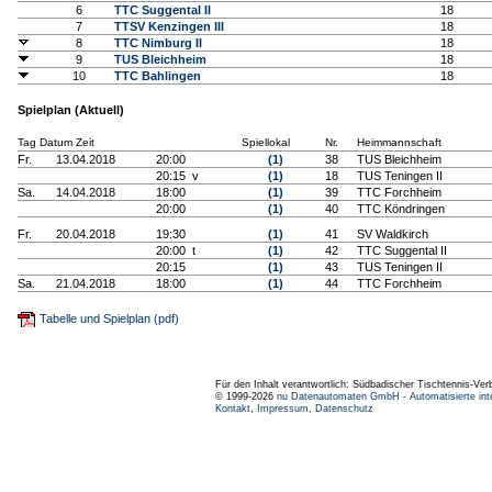
6
TTC Suggental II
18
7
TTSV Kenzingen III
18
8
TTC Nimburg II
18
9
TUS Bleichheim
18
10
TTC Bahlingen
18
Spielplan (Aktuell)
Tag Datum Zeit
Spiellokal
Nr.
Heimmannschaft
Fr.
13.04.2018
20:00
(1)
38
TUS Bleichheim
20:15 v
(1)
18
TUS Teningen II
Sa.
14.04.2018
18:00
(1)
39
TTC Forchheim
20:00
(1)
40
TTC Köndringen
Fr.
20.04.2018
19:30
(1)
41
SV Waldkirch
20:00 t
(1)
42
TTC Suggental II
20:15
(1)
43
TUS Teningen II
Sa.
21.04.2018
18:00
(1)
44
TTC Forchheim
Tabelle und Spielplan (pdf)
Für den Inhalt verantwortlich: Südbadischer Tischtennis-Ver
© 1999-2026
nu Datenautomaten GmbH - Automatisierte int
Kontakt
,
Impressum
,
Datenschutz