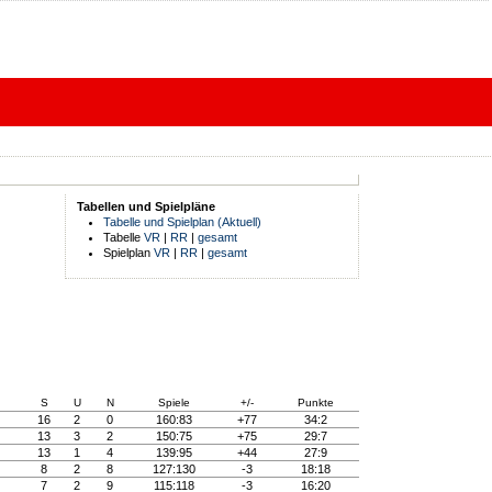
Tabellen und Spielpläne
Tabelle und Spielplan (Aktuell)
Tabelle
VR
|
RR
|
gesamt
Spielplan
VR
|
RR
|
gesamt
S
U
N
Spiele
+/-
Punkte
16
2
0
160:83
+77
34:2
13
3
2
150:75
+75
29:7
13
1
4
139:95
+44
27:9
8
2
8
127:130
-3
18:18
7
2
9
115:118
-3
16:20