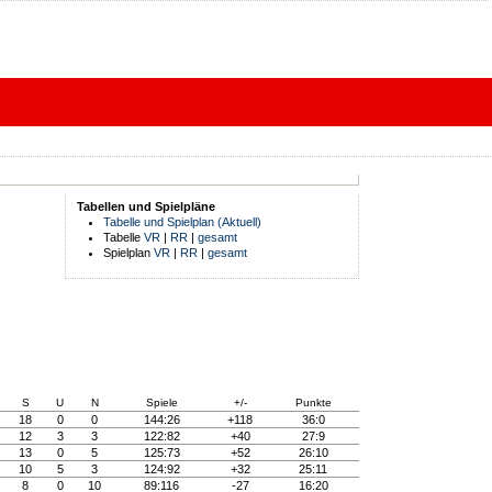
Tabellen und Spielpläne
Tabelle und Spielplan (Aktuell)
Tabelle
VR
|
RR
|
gesamt
Spielplan
VR
|
RR
|
gesamt
S
U
N
Spiele
+/-
Punkte
18
0
0
144:26
+118
36:0
12
3
3
122:82
+40
27:9
13
0
5
125:73
+52
26:10
10
5
3
124:92
+32
25:11
8
0
10
89:116
-27
16:20