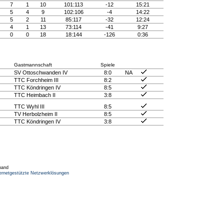
7
1
10
101:113
-12
15:21
5
4
9
102:106
-4
14:22
5
2
11
85:117
-32
12:24
4
1
13
73:114
-41
9:27
0
0
18
18:144
-126
0:36
Gastmannschaft
Spiele
SV Ottoschwanden IV
8:0
NA
TTC Forchheim III
8:2
TTC Köndringen IV
8:5
TTC Heimbach II
3:8
TTC Wyhl III
8:5
TV Herbolzheim II
8:5
TTC Köndringen IV
3:8
band
ernetgestützte Netzwerklösungen