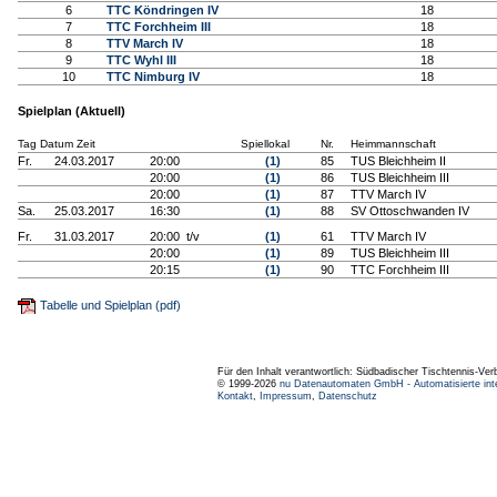
6
TTC Köndringen IV
18
7
TTC Forchheim III
18
8
TTV March IV
18
9
TTC Wyhl III
18
10
TTC Nimburg IV
18
Spielplan (Aktuell)
Tag Datum Zeit
Spiellokal
Nr.
Heimmannschaft
Fr.
24.03.2017
20:00
(1)
85
TUS Bleichheim II
20:00
(1)
86
TUS Bleichheim III
20:00
(1)
87
TTV March IV
Sa.
25.03.2017
16:30
(1)
88
SV Ottoschwanden IV
Fr.
31.03.2017
20:00 t/v
(1)
61
TTV March IV
20:00
(1)
89
TUS Bleichheim III
20:15
(1)
90
TTC Forchheim III
Tabelle und Spielplan (pdf)
Für den Inhalt verantwortlich: Südbadischer Tischtennis-Ver
© 1999-2026
nu Datenautomaten GmbH - Automatisierte int
Kontakt
,
Impressum
,
Datenschutz