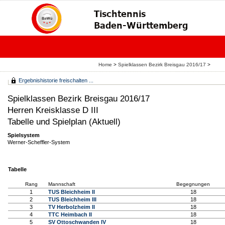
Home
>
Spielklassen Bezirk Breisgau 2016/17
>
Ergebnishistorie freischalten ...
Spielklassen Bezirk Breisgau 2016/17
Herren Kreisklasse D III
Tabelle und Spielplan (Aktuell)
Spielsystem
Werner-Scheffler-System
Tabelle
Rang
Mannschaft
Begegnungen
1
TUS Bleichheim II
18
2
TUS Bleichheim III
18
3
TV Herbolzheim II
18
4
TTC Heimbach II
18
5
SV Ottoschwanden IV
18