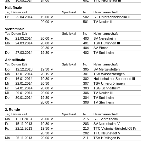
Sa.
10.05.2014
14:00
601
TTC Neunstadt III
Halbfinale
Tag Datum Zeit
Spiellokal
Nr.
Heimmannschaft
Fr.
25.04.2014
19:00 v
502
SC Unterschneidheim III
20:00 v
501
TV Neuler II
Viertelfinale
Tag Datum Zeit
Spiellokal
Nr.
Heimmannschaft
Fr.
21.03.2014
20:00 v
403
SV Neresheim III
Mo.
24.03.2014
20:00 v
401
TSV Hüttlingen III
20:30 v
404
SV Ebnat II
Do.
27.03.2014
19:30 v
402
TV Steinheim III
Achtelfinale
Tag Datum Zeit
Spiellokal
Nr.
Heimmannschaft
Do.
12.12.2013
19:30 v
305
SV Mergelstetten II
Mo.
13.01.2014
20:15 v
301
TSV Wasseralfingen III
Do.
16.01.2014
19:30 v
302
Heidenheimer Sportbund III
Mi.
22.01.2014
20:30
307
TSV Untergröningen II
Fr.
24.01.2014
20:00 v
303
TSG Schnaitheim
Mi.
29.01.2014
20:00 v
306
TV Neuler III
Do.
30.01.2014
19:30 v
304
TV Steinheim III
20:00 v
308
TV Steinheim II
2. Runde
Tag Datum Zeit
Spiellokal
Nr.
Heimmannschaft
Mo.
11.11.2013
20:00 v
215
SG Schrezheim III
Fr.
15.11.2013
19:30 v
203
SV Neresheim IV
Fr.
22.11.2013
19:30 v
213
TTC Victoria Härtsfeld 08 IV
20:30 v
202
TTC Neunstadt V
Mo.
25.11.2013
20:00 v
211
TSV Hüttlingen IV