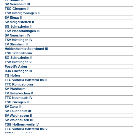
SV Neresheim III
TSG Giengen II
TSV Untergröningen II
SV Ebnat II
SV Mergelstetten II
SG Schrezheim II
TSV Wasseralfingen III
SV Neresheim IV
TSV Hüttlingen IV
TV Steinheim II
Heidenheimer Sportbund III
TSG Schnaitheim
SG Schrezheim III
TSV Hüttlingen V
Post-SV Aalen
DJK Ellwangen III
TG Hofen
TTC Victoria Härtsfeld 08 III
TTC Königsbronn
SV Pfahlheim
TV Unterkochen V
TTC Neunstadt IV
TSG Giengen III
SV Zang III
SV Lauchheim III
SV Waldhausen II
SV Waldhausen III
TSG Hofherrnweiler V
TTC Victoria Härtsfeld 08 IV