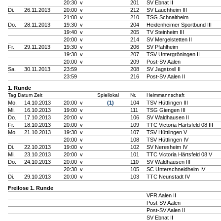
20:30 v
201
SV Ebnat II
Di.
26.11.2013
20:00 v
212
SV Lauchheim III
21:00 v
210
TSG Schnaitheim
Do.
28.11.2013
19:30 v
204
Heidenheimer Sportbund III
19:40 v
205
TV Steinheim III
20:00 v
214
SV Mergelstetten II
Fr.
29.11.2013
19:30 v
206
SV Pfahlheim
19:30 v
207
TSV Untergröningen II
20:00 v
209
Post-SV Aalen
Sa.
30.11.2013
23:59
208
SV Jagstzell II
23:59
216
Post-SV Aalen II
1. Runde
Tag Datum Zeit
Spiellokal
Nr.
Heimmannschaft
Mo.
14.10.2013
20:00 v
(1)
104
TSV Hüttlingen III
Mi.
16.10.2013
19:00 v
111
TSG Giengen III
Do.
17.10.2013
20:00 v
106
SV Waldhausen II
Fr.
18.10.2013
20:00 v
109
TTC Victoria Härtsfeld 08 III
Mo.
21.10.2013
19:30 v
107
TSV Hüttlingen V
20:00 v
108
TSV Hüttlingen IV
Di.
22.10.2013
19:00 v
102
SV Neresheim IV
Mi.
23.10.2013
20:00 v
101
TTC Victoria Härtsfeld 08 V
Do.
24.10.2013
20:00 v
110
SV Waldhausen III
20:30 v
105
SC Unterschneidheim IV
Di.
29.10.2013
20:00 v
103
TTC Neunstadt IV
Freilose 1. Runde
VFR Aalen II
Post-SV Aalen
Post-SV Aalen II
SV Ebnat II