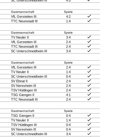
SC Unterschneidheim III
4:0
Gastmannschaft
Spiele
VfL Gerstetten III
4:2
TTC Neunstadt III
1:4
Gastmannschaft
Spiele
TV Neuler II
3:4
VfL Gerstetten III
2:4
TTC Neunstadt III
2:4
SC Unterschneidheim III
3:4
Gastmannschaft
Spiele
VfL Gerstetten III
2:4
TV Neuler II
1:4
SC Unterschneidheim III
0:4
SV Ebnat II
2:4
SV Neresheim III
2:4
TSV Hüttlingen III
2:4
TSG Giengen II
4:1
TTC Neunstadt III
2:4
Gastmannschaft
Spiele
TSG Giengen II
0:4
TV Neuler II
1:4
TSV Hüttlingen III
0:4
SV Neresheim III
0:4
SC Unterschneidheim III
3:4