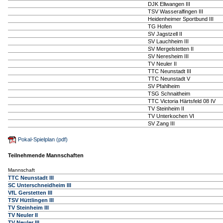
DJK Ellwangen III
TSV Wasseralfingen III
Heidenheimer Sportbund III
TG Hofen
SV Jagstzell II
SV Lauchheim III
SV Mergelstetten II
SV Neresheim III
TV Neuler II
TTC Neunstadt III
TTC Neunstadt V
SV Pfahlheim
TSG Schnaitheim
TTC Victoria Härtsfeld 08 IV
TV Steinheim II
TV Unterkochen VI
SV Zang III
Pokal-Spielplan (pdf)
Teilnehmende Mannschaften
Mannschaft
TTC Neunstadt III
SC Unterschneidheim III
VfL Gerstetten III
TSV Hüttlingen III
TV Steinheim III
TV Neuler II
TV Neuler III