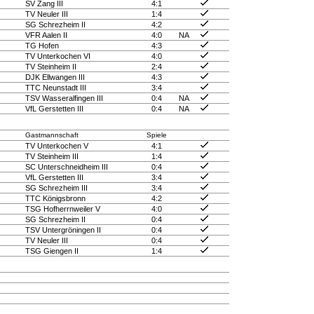
SV Zang III
4:1
TV Neuler III
1:4
SG Schrezheim II
4:2
VFR Aalen II
4:0
NA
TG Hofen
4:3
TV Unterkochen VI
4:0
TV Steinheim II
2:4
DJK Ellwangen III
4:3
TTC Neunstadt III
3:4
TSV Wasseralfingen III
0:4
NA
VfL Gerstetten III
0:4
NA
Gastmannschaft
Spiele
TV Unterkochen V
4:1
TV Steinheim III
1:4
SC Unterschneidheim III
0:4
VfL Gerstetten III
3:4
SG Schrezheim III
3:4
TTC Königsbronn
4:2
TSG Hofherrnweiler V
4:0
SG Schrezheim II
0:4
TSV Untergröningen II
0:4
TV Neuler III
0:4
TSG Giengen II
1:4