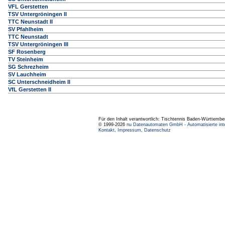
VFL Gerstetten
TSV Untergröningen II
TTC Neunstadt II
SV Pfahlheim
TTC Neunstadt
TSV Untergröningen III
SF Rosenberg
TV Steinheim
SG Schrezheim
SV Lauchheim
SC Unterschneidheim II
VfL Gerstetten II
Für den Inhalt verantwortlich: Tischtennis Baden-Württembe
© 1999-2026
nu Datenautomaten GmbH - Automatisierte int
Kontakt
,
Impressum
,
Datenschutz