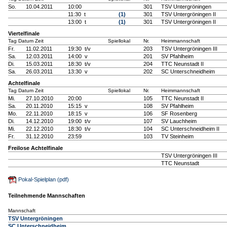
So.
10.04.2011
10:00
301
TSV Untergröningen
11:30 t
(1)
301
TSV Untergröningen II
13:00 t
(1)
301
TSV Untergröningen II
Viertelfinale
Tag Datum Zeit
Spiellokal
Nr.
Heimmannschaft
Fr.
11.02.2011
19:30 t/v
203
TSV Untergröningen III
Sa.
12.03.2011
14:00 v
201
SV Pfahlheim
Di.
15.03.2011
18:30 t/v
204
TTC Neunstadt II
Sa.
26.03.2011
13:30 v
202
SC Unterschneidheim
Achtelfinale
Tag Datum Zeit
Spiellokal
Nr.
Heimmannschaft
Mi.
27.10.2010
20:00
105
TTC Neunstadt II
Sa.
20.11.2010
15:15 v
108
SV Pfahlheim
Mo.
22.11.2010
18:15 v
106
SF Rosenberg
Di.
14.12.2010
19:00 t/v
107
SV Lauchheim
Mi.
22.12.2010
18:30 t/v
104
SC Unterschneidheim II
Fr.
31.12.2010
23:59
103
TV Steinheim
Freilose Achtelfinale
TSV Untergröningen III
TTC Neunstadt
Pokal-Spielplan (pdf)
Teilnehmende Mannschaften
Mannschaft
TSV Untergröningen
SC Unterschneidheim