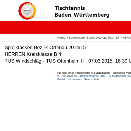
Home
>
Spielklassen Bezirk Ortenau 2014/15
>
HERRE
Spielklassen Bezirk Ortenau 2014/15
HERREN Kreisklasse B 4
TUS Windschläg - TUS Ottenheim II , 07.03.2015, 16:30 
Für den Inhalt verantwortlich: Südbadischer Tischtennis-Ver
© 1999-2026
nu Datenautomaten GmbH - Automatisierte int
Kontakt
,
Impressum
,
Datenschutz