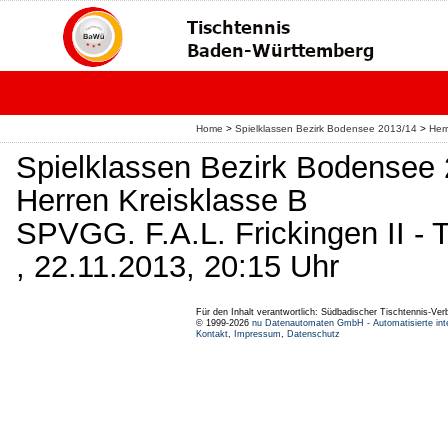
Home
>
Spielklassen Bezirk Bodensee 2013/14
>
Her
Spielklassen Bezirk Bodensee
Herren Kreisklasse B
SPVGG. F.A.L. Frickingen II -
, 22.11.2013, 20:15 Uhr
Für den Inhalt verantwortlich: Südbadischer Tischtennis-Ver
© 1999-2026
nu Datenautomaten GmbH - Automatisierte int
Kontakt
,
Impressum
,
Datenschutz