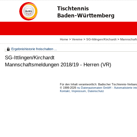
Home
>
Vereine
>
SG-Ittlingen/Kirchardt
>
Mannschaft
Ergebnishistorie freischalten ...
SG-Ittlingen/Kirchardt
Mannschaftsmeldungen 2018/19 - Herren (VR)
Für den Inhalt verantwortlich: Badischer Tischtennis-Verband
© 1999-2026
nu Datenautomaten GmbH - Automatisierte int
Kontakt
,
Impressum
,
Datenschutz