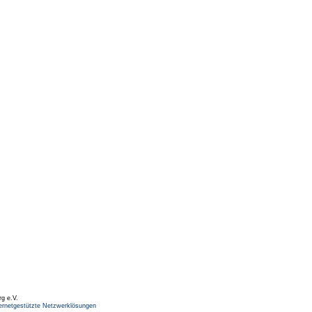
rg e.V.
ernetgestützte Netzwerklösungen