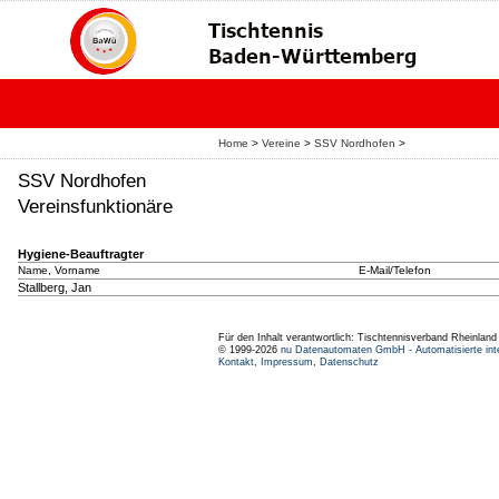
Home
>
Vereine
>
SSV Nordhofen
>
SSV Nordhofen
Vereinsfunktionäre
Hygiene-Beauftragter
Name, Vorname
E-Mail/Telefon
Stallberg, Jan
Für den Inhalt verantwortlich: Tischtennisverband Rheinlan
© 1999-2026
nu Datenautomaten GmbH - Automatisierte int
Kontakt
,
Impressum
,
Datenschutz