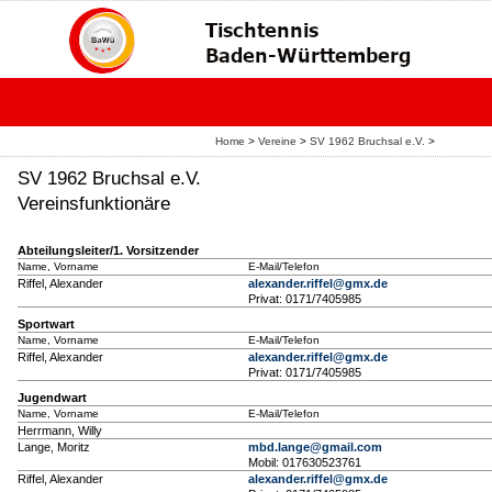
Home
>
Vereine
>
SV 1962 Bruchsal e.V.
>
SV 1962 Bruchsal e.V.
Vereinsfunktionäre
Abteilungsleiter/1. Vorsitzender
Name, Vorname
E-Mail/Telefon
Riffel, Alexander
alexander.riffel@gmx.de
Privat: 0171/7405985
Sportwart
Name, Vorname
E-Mail/Telefon
Riffel, Alexander
alexander.riffel@gmx.de
Privat: 0171/7405985
Jugendwart
Name, Vorname
E-Mail/Telefon
Herrmann, Willy
Lange, Moritz
mbd.lange@gmail.com
Mobil: 017630523761
Riffel, Alexander
alexander.riffel@gmx.de