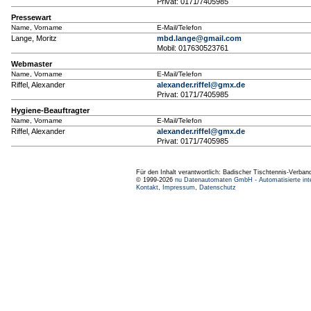
Privat: 0171/7405985
Pressewart
Name, Vorname
E-Mail/Telefon
Lange, Moritz
mbd.lange@gmail.com
Mobil: 017630523761
Webmaster
Name, Vorname
E-Mail/Telefon
Riffel, Alexander
alexander.riffel@gmx.de
Privat: 0171/7405985
Hygiene-Beauftragter
Name, Vorname
E-Mail/Telefon
Riffel, Alexander
alexander.riffel@gmx.de
Privat: 0171/7405985
Für den Inhalt verantwortlich: Badischer Tischtennis-Verband
© 1999-2026
nu Datenautomaten GmbH - Automatisierte int
Kontakt
,
Impressum
,
Datenschutz