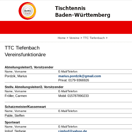
Home
>
Vereine
>
TTC Tiefenbach
>
TTC Tiefenbach
Vereinsfunktionäre
Abteilungsleiter/1. Vorsitzender
Name, Vorname
E-Mail/Telefon
Pordzik, Marius
marius.pordzik@gmail.com
Privat: 0179-9366926
Stellv. Abteilungsleiter/2. Vorsitzender
Name, Vorname
E-Mail/Telefon
Fröller, Carmen
Mobil: 015787890233
Schatzmeister/Kassenwart
Name, Vorname
E-Mail/Telefon
Pable, Steffen
Sportwart
Name, Vorname
E-Mail/Telefon
Imhof, Stefanie
r.imhof@yahoo.de