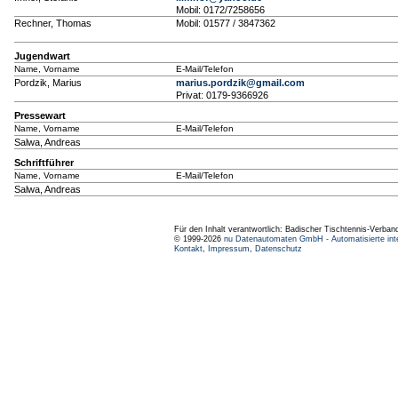
Mobil: 0172/7258656
Rechner, Thomas
Mobil: 01577 / 3847362
Jugendwart
Name, Vorname
E-Mail/Telefon
Pordzik, Marius
marius.pordzik@gmail.com
Privat: 0179-9366926
Pressewart
Name, Vorname
E-Mail/Telefon
Salwa, Andreas
Schriftführer
Name, Vorname
E-Mail/Telefon
Salwa, Andreas
Für den Inhalt verantwortlich: Badischer Tischtennis-Verband
© 1999-2026
nu Datenautomaten GmbH - Automatisierte int
Kontakt
,
Impressum
,
Datenschutz