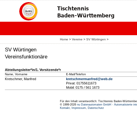
Home
>
Vereine
>
SV Würtingen
>
SV Würtingen
Vereinsfunktionäre
Abteilungsleiter*in/1. Vorsitzende*r
Name, Vorname
E-Mail/Telefon
Kretschmer, Manfred
kretschmermanfred@web.de
Privat: 01755611673
Mobil: 0175 / 561 1673
Für den Inhalt verantwortlich: Tischtennis Baden-Württembe
© 1999-2026
nu Datenautomaten GmbH - Automatisierte int
Kontakt
,
Impressum
,
Datenschutz