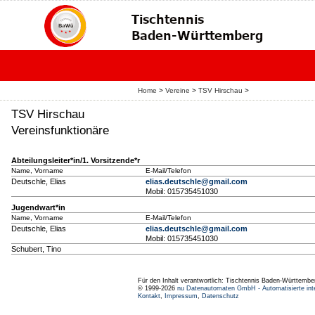
Home
>
Vereine
>
TSV Hirschau
>
TSV Hirschau
Vereinsfunktionäre
Abteilungsleiter*in/1. Vorsitzende*r
Name, Vorname
E-Mail/Telefon
Deutschle, Elias
elias.deutschle@gmail.com
Mobil: 015735451030
Jugendwart*in
Name, Vorname
E-Mail/Telefon
Deutschle, Elias
elias.deutschle@gmail.com
Mobil: 015735451030
Schubert, Tino
Für den Inhalt verantwortlich: Tischtennis Baden-Württembe
© 1999-2026
nu Datenautomaten GmbH - Automatisierte int
Kontakt
,
Impressum
,
Datenschutz