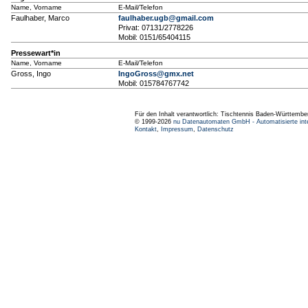
Name, Vorname
E-Mail/Telefon
Faulhaber, Marco
faulhaber.ugb@gmail.com
Privat: 07131/2778226
Mobil: 0151/65404115
Pressewart*in
Name, Vorname
E-Mail/Telefon
Gross, Ingo
IngoGross@gmx.net
Mobil: 015784767742
Für den Inhalt verantwortlich: Tischtennis Baden-Württembe
© 1999-2026
nu Datenautomaten GmbH - Automatisierte int
Kontakt
,
Impressum
,
Datenschutz