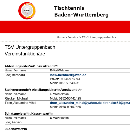
Home
>
Vereine
>
TSV Untergruppenbach
>
TSV Untergruppenbach
Vereinsfunktionäre
Abteilungsleiter*in/1. Vorsitzende*r
Name, Vorname
E-Mail/Telefon
Löw, Bernhard
loew.bernhard@web.de
Privat: 07131/976093
Mobil: 015159240231
Stellvertretende*r Abteilungsleiter*in/Vorsitzende*r
Name, Vorname
E-Mail/Telefon
Riecker, Michael
Mobil: 0152-53441425
Tiron, Alexandru-Mihai
tiron_alexandru_mihai@yahoo.de
,
tironalex84@gma
Mobil: 0160-99157565
Schatzmeister*in/Kassenwart*in
Name, Vorname
E-Mail/Telefon
Löw, Fabian
Jugendwart*in