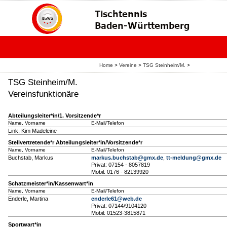
Home
>
Vereine
>
TSG Steinheim/M.
>
TSG Steinheim/M.
Vereinsfunktionäre
Abteilungsleiter*in/1. Vorsitzende*r
Name, Vorname
E-Mail/Telefon
Link, Kim Madeleine
Stellvertretende*r Abteilungsleiter*in/Vorsitzende*r
Name, Vorname
E-Mail/Telefon
Buchstab, Markus
markus.buchstab@gmx.de
,
tt-meldung@gmx.de
Privat: 07154 - 8057819
Mobil: 0176 - 82139920
Schatzmeister*in/Kassenwart*in
Name, Vorname
E-Mail/Telefon
Enderle, Martina
enderle61@web.de
Privat: 07144/9104120
Mobil: 01523-3815871
Sportwart*in