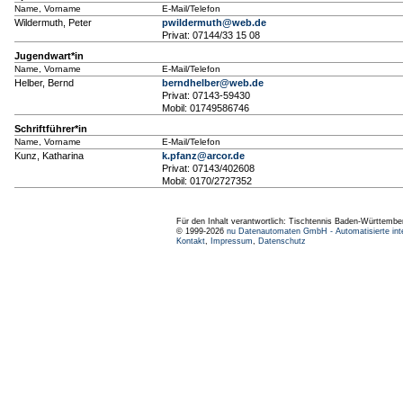
Name, Vorname
E-Mail/Telefon
Wildermuth, Peter
pwildermuth@web.de
Privat: 07144/33 15 08
Jugendwart*in
Name, Vorname
E-Mail/Telefon
Helber, Bernd
berndhelber@web.de
Privat: 07143-59430
Mobil: 01749586746
Schriftführer*in
Name, Vorname
E-Mail/Telefon
Kunz, Katharina
k.pfanz@arcor.de
Privat: 07143/402608
Mobil: 0170/2727352
Für den Inhalt verantwortlich: Tischtennis Baden-Württembe
© 1999-2026
nu Datenautomaten GmbH - Automatisierte int
Kontakt
,
Impressum
,
Datenschutz