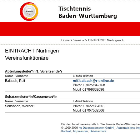
Home
>
Vereine
>
EINTRACHT Nürtingen
>
EINTRACHT Nürtingen
Vereinsfunktionäre
Abteilungsleiter*in/1. Vorsitzende*r
Name, Vorname
E-Mail/Telefon
Balbach, Rolf
rolf.balbach@t-online.de
Privat: 07025/842768
Mobil: 0178/9832096
Schatzmeister*in/Kassenwart*in
Name, Vorname
E-Mail/Telefon
Sensbach, Werner
Privat: 07022/35456
Mobil: 0170/7532506
Für den Inhalt verantwortlich: Tischtennis Baden-Württembe
© 1999-2026
nu Datenautomaten GmbH - Automatisierte int
Kontakt
,
Impressum
,
Datenschutz