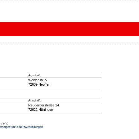
Anschrift
Weidenstr. 5
72639 Neuffen
Anschrift
Reudernerstraße 14
72622 Nürtingen
rg e.V.
ernetgestützte Netzwerklösungen