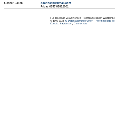
Gönner, Jakob
goennerja@gmail.com
Privat: 0157 82812601
Für den Inhalt verantwortlich: Tischtennis Baden-Württembe
© 1999-2026
nu Datenautomaten GmbH - Automatisierte int
Kontakt
,
Impressum
,
Datenschutz