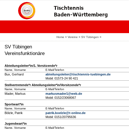
Home
>
Vereine
>
SV Tübingen
>
SV Tübingen
Vereinsfunktionäre
Abteilungsleiter*in/1. Vorsitzende*r
Name, Vorname
E-Mail/Telefon
Bux, Gerhard
abteilungsleiter@tischtennis-tuebingen.de
Mobil: 01573-24 90 421
Stellvertretende*r Abteilungsleiter*in/Vorsitzende*r
Name, Vorname
E-Mail/Telefon
Mader, Markus
markusmader1@web.de
Mobil: 0152/23068067
Sportwart*in
Name, Vorname
E-Mail/Telefon
Bölzle, Patrik
patrik.boelzle@t-online.de
Mobil: 0151/20795636
Jugendwart*in
Name, Vorname
E-Mail/Telefon