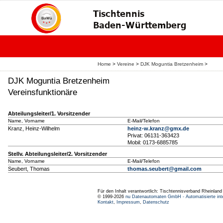
Home
>
Vereine
>
DJK Moguntia Bretzenheim
>
DJK Moguntia Bretzenheim
Vereinsfunktionäre
Abteilungsleiter/1. Vorsitzender
Name, Vorname
E-Mail/Telefon
Kranz, Heinz-Wilhelm
heinz-w.kranz@gmx.de
Privat: 06131-363423
Mobil: 0173-6885785
Stellv. Abteilungsleiter/2. Vorsitzender
Name, Vorname
E-Mail/Telefon
Seubert, Thomas
thomas.seubert@gmail.com
Für den Inhalt verantwortlich: Tischtennisverband Rheinlan
© 1999-2026
nu Datenautomaten GmbH - Automatisierte int
Kontakt
,
Impressum
,
Datenschutz