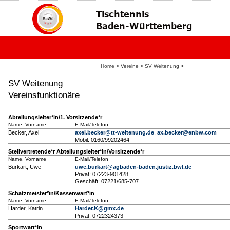
Home
>
Vereine
>
SV Weitenung
>
SV Weitenung
Vereinsfunktionäre
Abteilungsleiter*in/1. Vorsitzende*r
Name, Vorname
E-Mail/Telefon
Becker, Axel
axel.becker@tt-weitenung.de
,
ax.becker@enbw.com
Mobil: 0160/99202464
Stellvertretende*r Abteilungsleiter*in/Vorsitzende*r
Name, Vorname
E-Mail/Telefon
Burkart, Uwe
uwe.burkart@agbaden-baden.justiz.bwl.de
Privat: 07223-901428
Geschäft: 07221/685-707
Schatzmeister*in/Kassenwart*in
Name, Vorname
E-Mail/Telefon
Harder, Katrin
Harder.K@gmx.de
Privat: 0722324373
Sportwart*in