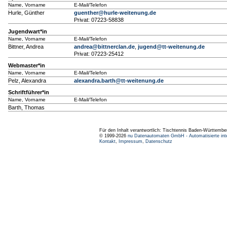
Name, Vorname
E-Mail/Telefon
Hurle, Günther
guenther@hurle-weitenung.de
Privat: 07223-58838
Jugendwart*in
Name, Vorname
E-Mail/Telefon
Bittner, Andrea
andrea@bittnerclan.de
,
jugend@tt-weitenung.de
Privat: 07223-25412
Webmaster*in
Name, Vorname
E-Mail/Telefon
Pelz, Alexandra
alexandra.barth@tt-weitenung.de
Schriftführer*in
Name, Vorname
E-Mail/Telefon
Barth, Thomas
Für den Inhalt verantwortlich: Tischtennis Baden-Württembe
© 1999-2026
nu Datenautomaten GmbH - Automatisierte int
Kontakt
,
Impressum
,
Datenschutz