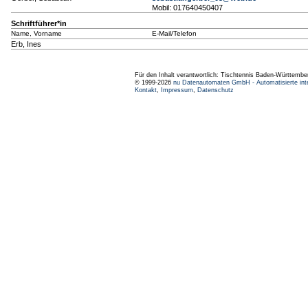
Mobil: 017640450407
Schriftführer*in
Name, Vorname
E-Mail/Telefon
Erb, Ines
Für den Inhalt verantwortlich: Tischtennis Baden-Württembe
© 1999-2026
nu Datenautomaten GmbH - Automatisierte int
Kontakt
,
Impressum
,
Datenschutz