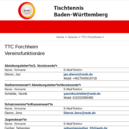
Home
>
Vereine
>
TTC Forchheim
>
TTC Forchheim
Vereinsfunktionäre
Abteilungsleiter*in/1. Vorsitzende*r
Name, Vorname
E-Mail/Telefon
Dienst, Jan
jan.dienst@web.de
Mobil: +4917645919718
Stellvertretende*r Abteilungsleiter*in/Vorsitzende*r
Name, Vorname
E-Mail/Telefon
Schieble, Yannik
yannikschieble@web.de
Mobil: 015252985485
Schatzmeister*in/Kassenwart*in
Name, Vorname
E-Mail/Telefon
Dienst, Jens
Dienst.Jens@web.de
Jugendwart*in
Name, Vorname
E-Mail/Telefon
Gerber, Sebastian
sebastiangerber_03@web.de