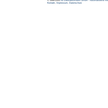
© 1999-2026
nu Datenautomaten GmbH - Automatisierte int
Kontakt
,
Impressum
,
Datenschutz