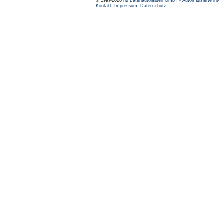
© 1999-2026
nu Datenautomaten GmbH - Automatisierte int
Kontakt
,
Impressum
,
Datenschutz