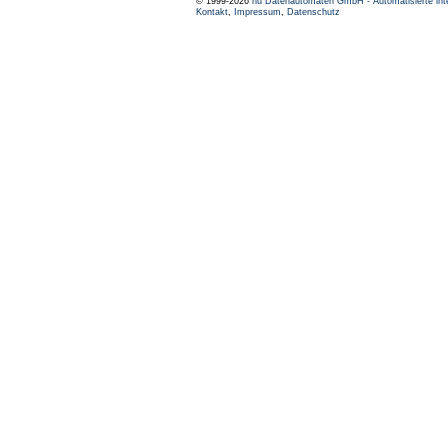
© 1999-2026
nu Datenautomaten GmbH - Automatisierte int
Kontakt
,
Impressum
,
Datenschutz