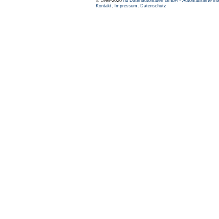
© 1999-2026
nu Datenautomaten GmbH - Automatisierte int
Kontakt
,
Impressum
,
Datenschutz