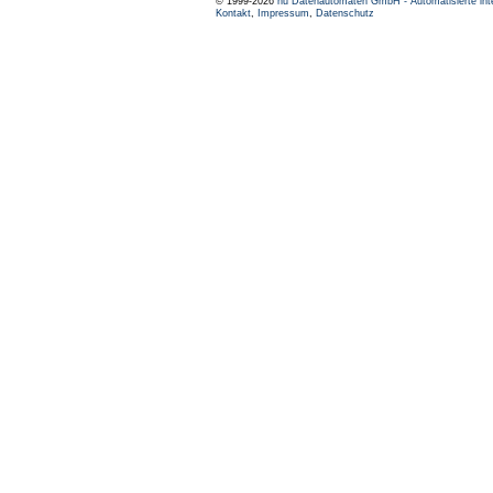
© 1999-2026
nu Datenautomaten GmbH - Automatisierte int
Kontakt
,
Impressum
,
Datenschutz