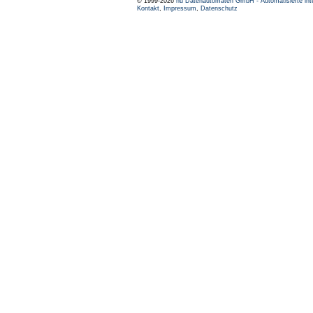
© 1999-2026
nu Datenautomaten GmbH - Automatisierte int
Kontakt
,
Impressum
,
Datenschutz