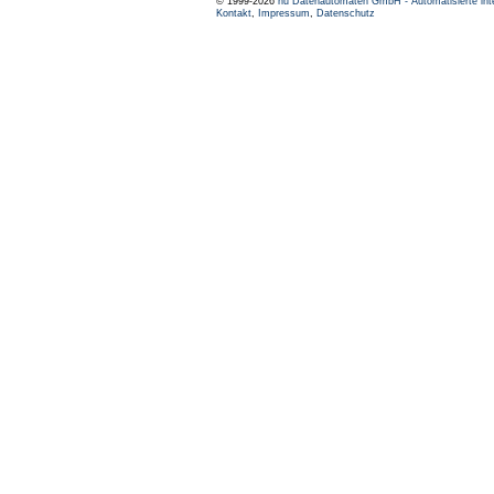
© 1999-2026
nu Datenautomaten GmbH - Automatisierte int
Kontakt
,
Impressum
,
Datenschutz